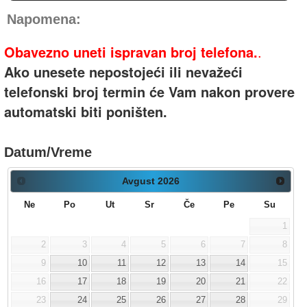
Napomena:
Obavezno uneti ispravan broj telefona.
.
Ako unesete nepostojeći ili nevažeći
telefonski broj termin će Vam nakon provere
automatski biti poništen.
Datum/Vreme
Avgust
2026
Ne
Po
Ut
Sr
Če
Pe
Su
1
2
3
4
5
6
7
8
9
10
11
12
13
14
15
16
17
18
19
20
21
22
23
24
25
26
27
28
29